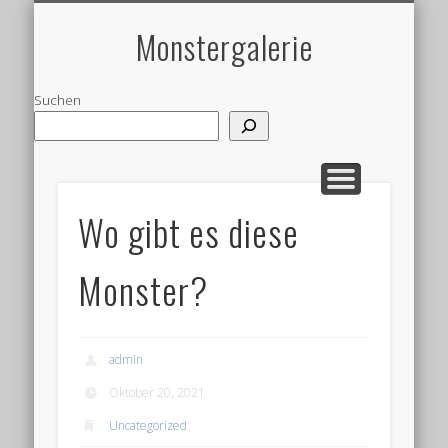
MONSTERKOLLEGE
MONSTER TOGO
GARTENOBJEKT
WANDOBJEKT
ALUMINIUM
ABSTRAKT
ROSTFREI
EDITION
UNIKAT
OBJEKT
STAHL
Monstergalerie
Suchen
Wo gibt es diese
Monster?
admin
Oktober 20, 2021
Uncategorized