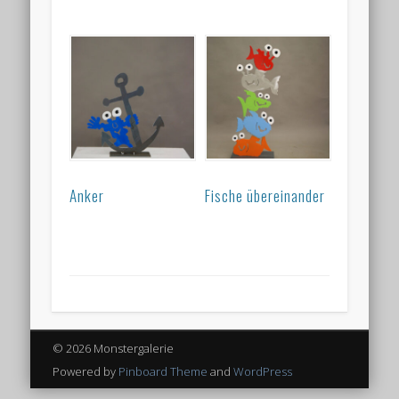
Anker
Fische übereinander
© 2026 Monstergalerie
Powered by
Pinboard Theme
and
WordPress