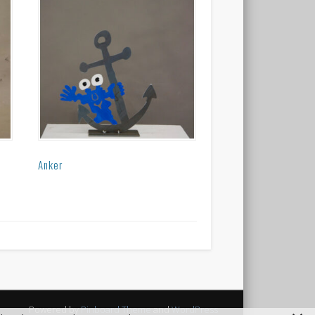
Anker
Powered by
Pinboard Theme
and
WordPress