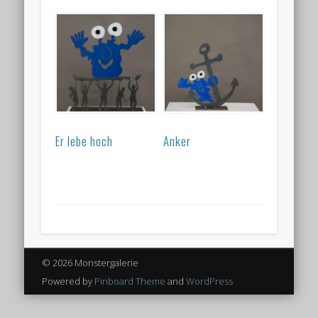
Er lebe hoch
Anker
© 2026 Monstergalerie
Powered by
Pinboard Theme
and
WordPress