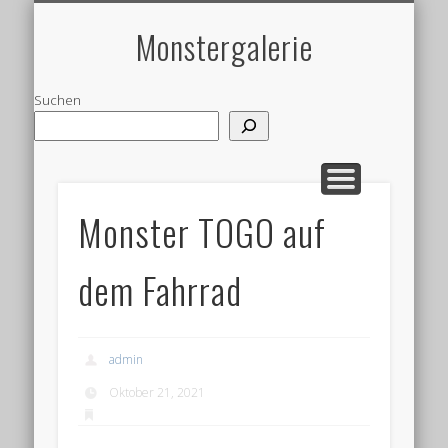
MONSTERKOLLEGE
MONSTER TOGO
GARTENOBJEKT
WANDOBJEKT
ALUMINIUM
ABSTRAKT
ROSTFREI
EDITION
UNIKAT
OBJEKT
STAHL
Monstergalerie
Suchen
Monster TOGO auf
dem Fahrrad
admin
Oktober 21, 2021