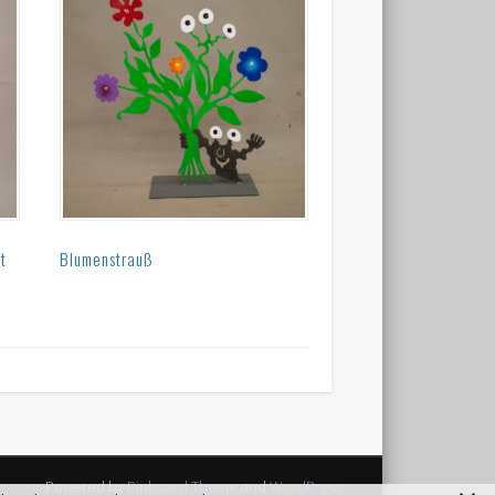
ät
Blumenstrauß
Powered by
Pinboard Theme
and
WordPress