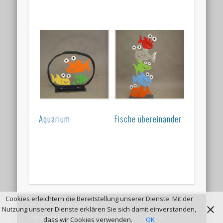
Aquarium
Fische übereinander
Cookies erleichtern die Bereitstellung unserer Dienste. Mit der
© 2026 Monstergalerie
Nutzung unserer Dienste erklären Sie sich damit einverstanden,
Powered by
Pinboard Theme
and
WordPress
dass wir Cookies verwenden.
OK