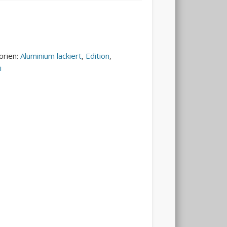
orien:
Aluminium lackiert
,
Edition
,
i