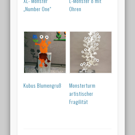
XL- Monster
L-Monster 8 mit
„Number One“
Ohren
Kubus Blumengruß
Monsterturm
artistischer
Fragilität