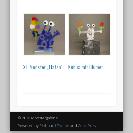
XL-Monster „Eisfan“
Kubus mit Blumen
© 2026 Monstergalerie
Powered by
Pinboard Theme
and
WordPress